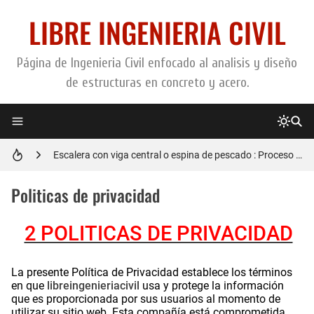
LIBRE INGENIERIA CIVIL
Página de Ingenieria Civil enfocado al analisis y diseño
de estructuras en concreto y acero.
Zapatas aisladas : Construcción y detalles del armado
Escalera con viga central o espina de pescado : Proceso de construccion
Diseño estructural de un pedestal de concreto : Guía + Hoja de calculo
Politicas de privacidad
Calzaduras: Definición y como construirlas correctamente
2 POLITICAS DE PRIVACIDAD
Zapatas corridas : Proceso de construccion y armado
.
La presente Política de Privacidad establece los términos
en que
libreingenieriacivil
usa y protege la información
que es proporcionada por sus usuarios al momento de
utilizar su sitio web. Esta compañía está comprometida