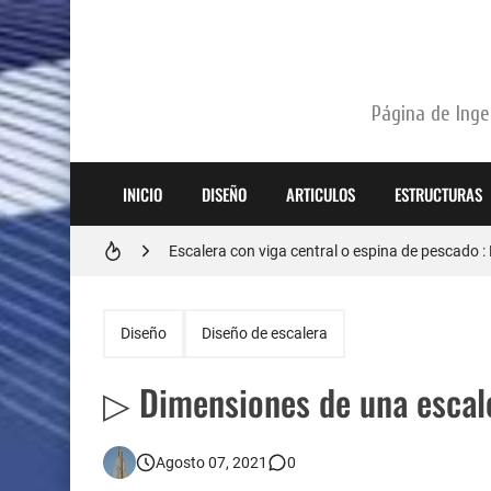
Página de Ingen
INICIO
DISEÑO
ARTICULOS
ESTRUCTURAS
Zapatas aisladas : Construcción y detalles del
Escalera con viga central o espina de pescado 
Diseño estructural de un pedestal de concreto : 
Diseño
Diseño de escalera
Calzaduras: Definición y como construirlas cor
▷ Dimensiones de una escale
Zapatas corridas : Proceso de construccion y 
Agosto 07, 2021
0