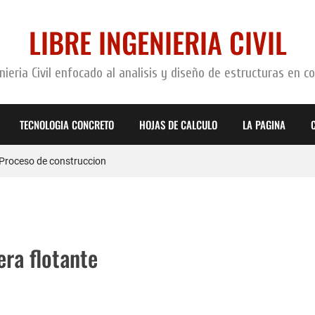
LIBRE INGENIERIA CIVIL
ieria Civil enfocado al analisis y diseño de estructuras en c
TECNOLOGIA CONCRETO
HOJAS DE CALCULO
LA PAGINA
 armado
: Proceso de construccion
Guía + Hoja de calculo
rectamente
ra flotante
armado