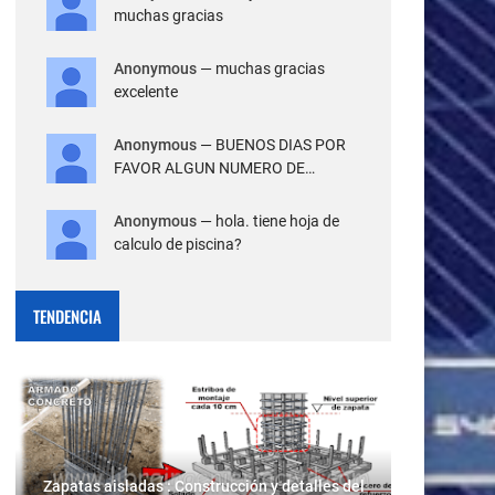
muchas gracias
Anonymous
— muchas gracias
excelente
Anonymous
— BUENOS DIAS POR
FAVOR ALGUN NUMERO DE
TELEFONO PAR...
Anonymous
— hola. tiene hoja de
calculo de piscina?
TENDENCIA
Zapatas aisladas : Construcción y detalles del