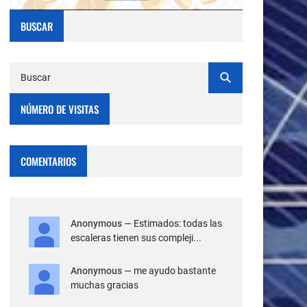
BUSCAR
NÚMERO DE VISITAS
COMENTARIOS
Anonymous
— Estimados: todas las
escaleras tienen sus compleji...
Anonymous
— me ayudo bastante
muchas gracias