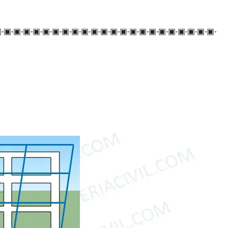
▣-▣-▣-▣-▣
-▣
-▣
-▣
-▣
-▣
-▣
-▣
-▣
-▣
-▣
-▣
-▣
-▣
-▣
-▣
-▣
-▣
-▣
-