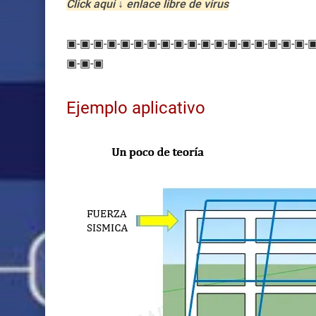
Click aqui ↓ enlace libre de virus
▣-▣-▣-▣-▣-▣-▣-▣-▣-▣-▣-▣-▣-▣-▣-▣-▣-▣-
▣
-▣
-▣
Ejemplo aplicativo